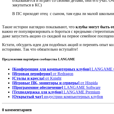
отказывается и играет со своими детьми, они его учат. 
закупаться в КС)
В ПС приходят отец с сыном, там едва ли малой школьник
Такие истории наглядно показывают, что
клубы могут быть о
важно ее популяризировать и бороться с вредными стереотипа
даже запустить акцию со скидкой на первое семейное посещени
Кстати, обсудить идеи для подобных акций и перенять опыт ко
историями. Так что обязательно вступайте!
Предложения партнёров сообщества
LANGAME
[Конференция для компьютерных клубов]
LANGAME Co
[Игровая периферия]
от Redragon
[Столы и кресла]
от Knight
[Игровые ПК, мониторы и серверы]
от Hispida
[Программное обеспечение]
LANGAME Software
[Техподдержка для клубов]
LANGAME Premium
[Открытый чат]
индустрии компьютерных клубов
0 комментариев