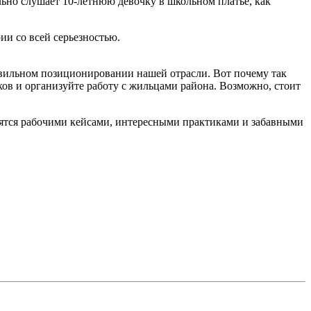
льно слушает 10-летнюю девочку в школьном платье, как
ии со всей серьезностью.
равильном позиционировании нашей отрасли. Вот почему так
ков и организуйте работу с жильцами района. Возможно, стоит
лятся рабочими кейсами, интересными практиками и забавными