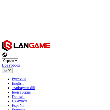
Все города
ru
Русский
English
azərbaycan dili
Болгарский
Deutsch
Ελληνικά
Español
Français