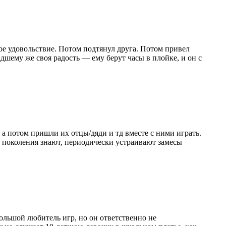
вое удовольствие. Потом подтянул друга. Потом привел
дшему же своя радость — ему берут часы в плойке, и он с
, а потом пришли их отцы/дяди и тд вместе с ними играть.
о поколения знают, периодически устраивают замесы
большой любитель игр, но он ответственно не