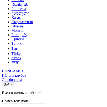
Հայերեն
Indonesia
ქართული
Қазақ
Кыргыз тили
latviešu
Монгол
Português
Српски
Тоҷикӣ
ไทย
Türkçe
o'zbek
中文
LANGAME+
ПО для клубов
Для бизнеса
Войти
Вход в личный кабинет
Номер телефона