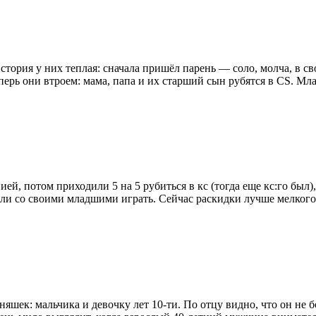
История у них теплая: сначала пришёл парень — соло, молча, в с
перь они втроем: мама, папа и их старший сын рубятся в CS. Мла
ией, потом приходили 5 на 5 рубиться в кс (тогда еще кс:го был)
али со своими младшими играть. Сейчас раскидки лучше мелког
шек: мальчика и девочку лет 10-ти. По отцу видно, что он не 