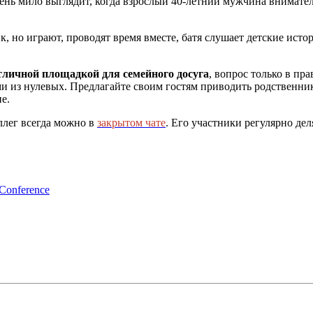
Очень мило выглядит, когда взрослый 40-летний мужчина внимате
, но играют, проводят время вместе, батя слушает детские истор
тличной площадкой для семейного досуга
, вопрос только в п
ми из нулевых. Предлагайте своим гостям приводить родственни
е.
ллег всегда можно в
закрытом чате
. Его участники регулярно де
nference