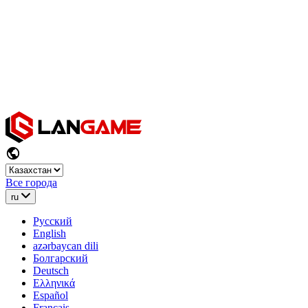
Все города
ru
Русский
English
azərbaycan dili
Болгарский
Deutsch
Ελληνικά
Español
Français