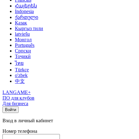
Հայերեն
Indonesia
ქართული
Қазақ
Кыргыз тили
latviešu
Монгол
Português
Српски
Тоҷикӣ
ไทย
Türkçe
o'zbek
中文
LANGAME+
ПО для клубов
Для бизнеса
Войти
Вход в личный кабинет
Номер телефона