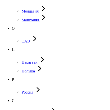
Молдавия
Монголия
О
ОАЭ
П
Парагвай
Польша
Р
Россия
С