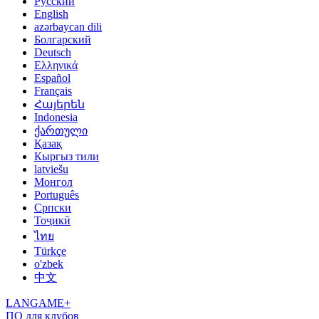
Русский
English
azərbaycan dili
Болгарский
Deutsch
Ελληνικά
Español
Français
Հայերեն
Indonesia
ქართული
Қазақ
Кыргыз тили
latviešu
Монгол
Português
Српски
Тоҷикӣ
ไทย
Türkçe
o'zbek
中文
LANGAME+
ПО для клубов