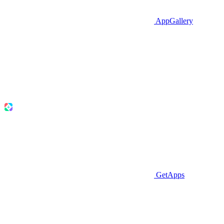
AppGallery
GetApps