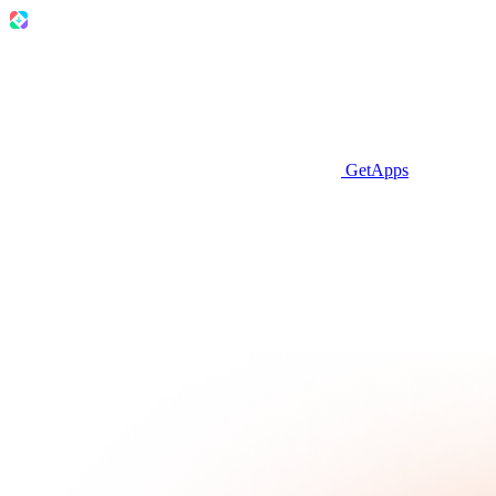
GetApps