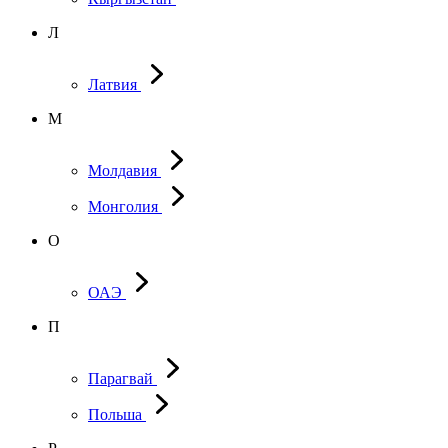
Л
Латвия
М
Молдавия
Монголия
О
ОАЭ
П
Парагвай
Польша