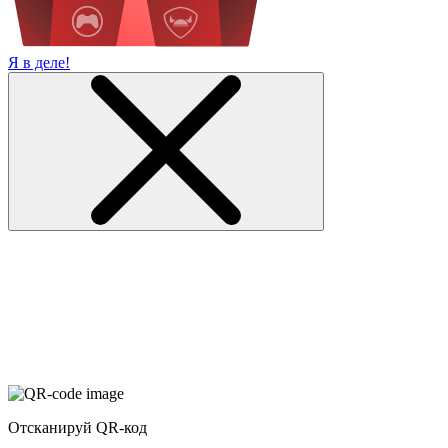
Я в деле!
Отсканируй QR-код