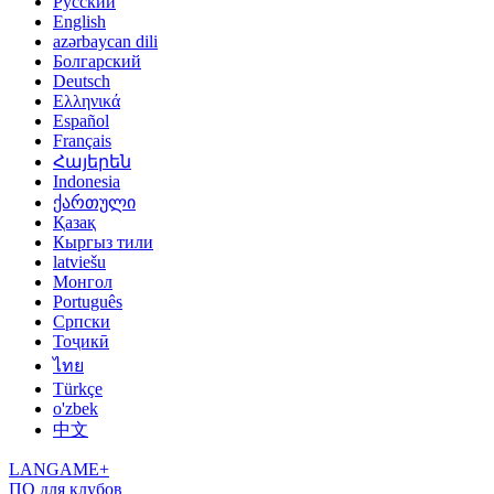
Русский
English
azərbaycan dili
Болгарский
Deutsch
Ελληνικά
Español
Français
Հայերեն
Indonesia
ქართული
Қазақ
Кыргыз тили
latviešu
Монгол
Português
Српски
Тоҷикӣ
ไทย
Türkçe
o'zbek
中文
LANGAME+
ПО для клубов