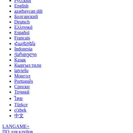
Русский
English
azərbaycan dili
Болгарский
Deutsch
Ελληνικά
Español
Français
Հայերեն
Indonesia
ქართული
Қазақ
Кыргыз тили
latviešu
Монгол
Português
Српски
Тоҷикӣ
ไทย
Türkçe
o'zbek
中文
LANGAME+
ПО для клубов