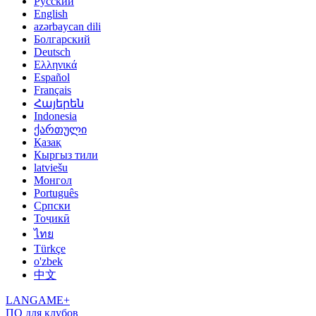
Русский
English
azərbaycan dili
Болгарский
Deutsch
Ελληνικά
Español
Français
Հայերեն
Indonesia
ქართული
Қазақ
Кыргыз тили
latviešu
Монгол
Português
Српски
Тоҷикӣ
ไทย
Türkçe
o'zbek
中文
LANGAME+
ПО для клубов