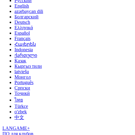
Русский
English
azərbaycan dili
Болгарский
Deutsch
Ελληνικά
Español
Français
Հայերեն
Indonesia
ქართული
Қазақ
Кыргыз тили
latviešu
Монгол
Português
Српски
Тоҷикӣ
ไทย
Türkçe
o'zbek
中文
LANGAME+
ПО для клубов