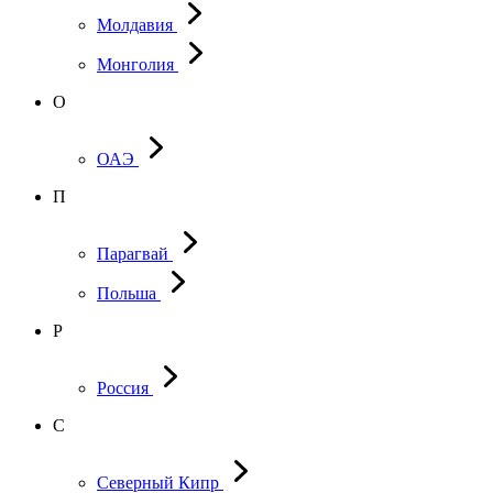
Молдавия
Монголия
О
ОАЭ
П
Парагвай
Польша
Р
Россия
С
Северный Кипр