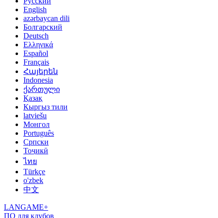
Русский
English
azərbaycan dili
Болгарский
Deutsch
Ελληνικά
Español
Français
Հայերեն
Indonesia
ქართული
Қазақ
Кыргыз тили
latviešu
Монгол
Português
Српски
Тоҷикӣ
ไทย
Türkçe
o'zbek
中文
LANGAME+
ПО для клубов