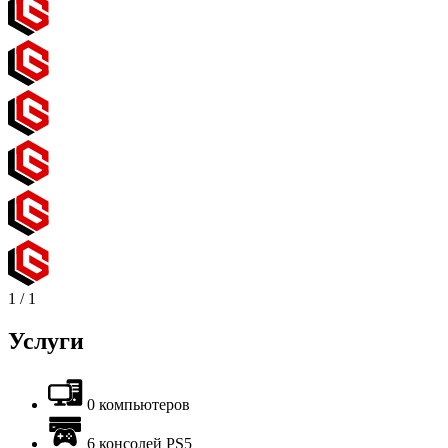
1
/
1
Услуги
0 компьютеров
6 консолей PS5