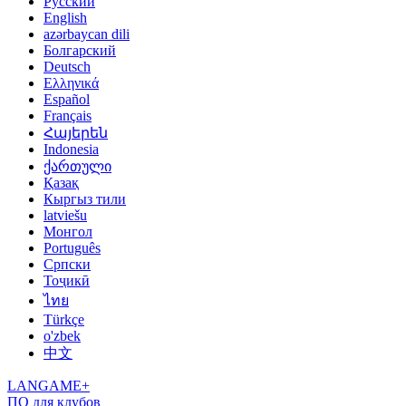
Русский
English
azərbaycan dili
Болгарский
Deutsch
Ελληνικά
Español
Français
Հայերեն
Indonesia
ქართული
Қазақ
Кыргыз тили
latviešu
Монгол
Português
Српски
Тоҷикӣ
ไทย
Türkçe
o'zbek
中文
LANGAME+
ПО для клубов