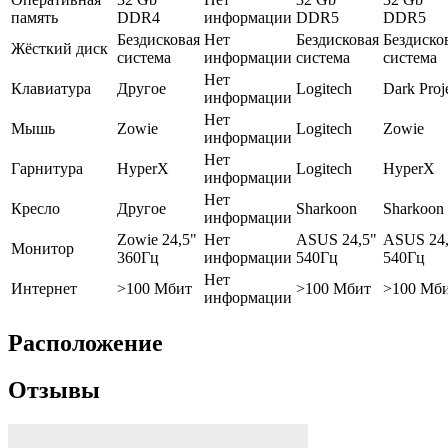
память
DDR4
информации
DDR5
DDR5
Бездисковая
Нет
Бездисковая
Бездиско
Жёсткий диск
система
информации
система
система
Нет
Клавиатура
Другое
Logitech
Dark Proj
информации
Нет
Мышь
Zowie
Logitech
Zowie
информации
Нет
Гарнитура
HyperX
Logitech
HyperX
информации
Нет
Кресло
Другое
Sharkoon
Sharkoon
информации
Zowie 24,5"
Нет
ASUS 24,5"
ASUS 24,
Монитор
360Гц
информации
540Гц
540Гц
Нет
Интернет
>100 Мбит
>100 Мбит
>100 Мб
информации
Расположение
Отзывы