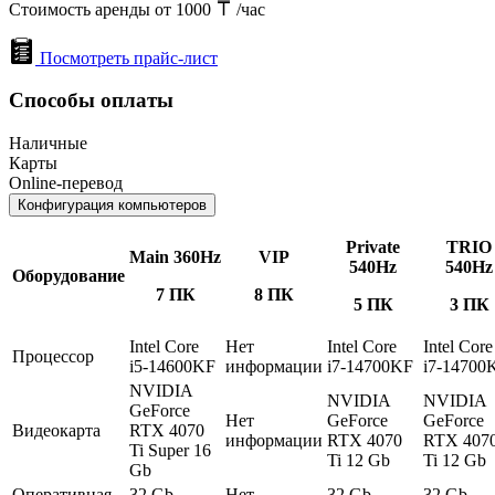
Стоимость аренды от 1000
/час
Посмотреть прайс-лист
Способы оплаты
Наличные
Карты
Online-перевод
Конфигурация компьютеров
Private
TRIO
Main 360Hz
VIP
540Hz
540Hz
Оборудование
7 ПК
8 ПК
5 ПК
3 ПК
Intel Core
Нет
Intel Core
Intel Core
Процессор
i5-14600KF
информации
i7-14700KF
i7-14700
NVIDIA
NVIDIA
NVIDIA
GeForce
Нет
GeForce
GeForce
Видеокарта
RTX 4070
информации
RTX 4070
RTX 407
Ti Super 16
Ti 12 Gb
Ti 12 Gb
Gb
Оперативная
32 Gb
Нет
32 Gb
32 Gb