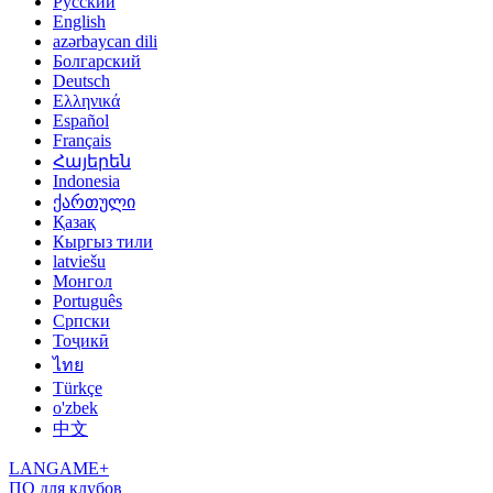
Русский
English
azərbaycan dili
Болгарский
Deutsch
Ελληνικά
Español
Français
Հայերեն
Indonesia
ქართული
Қазақ
Кыргыз тили
latviešu
Монгол
Português
Српски
Тоҷикӣ
ไทย
Türkçe
o'zbek
中文
LANGAME+
ПО для клубов