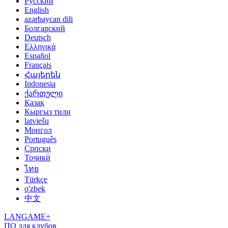
Русский
English
azərbaycan dili
Болгарский
Deutsch
Ελληνικά
Español
Français
Հայերեն
Indonesia
ქართული
Қазақ
Кыргыз тили
latviešu
Монгол
Português
Српски
Тоҷикӣ
ไทย
Türkçe
o'zbek
中文
LANGAME+
ПО для клубов