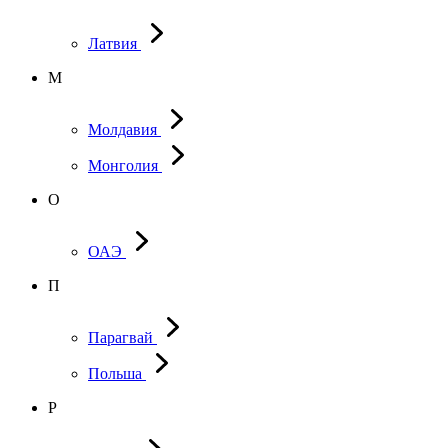
Латвия
М
Молдавия
Монголия
О
ОАЭ
П
Парагвай
Польша
Р