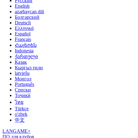
Русский
English
azərbaycan dili
Болгарский
Deutsch
Ελληνικά
Español
Français
Հայերեն
Indonesia
ქართული
Қазақ
Кыргыз тили
latviešu
Монгол
Português
Српски
Тоҷикӣ
ไทย
Türkçe
o'zbek
中文
LANGAME+
ПО для клубов