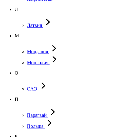
Л
Латвия
М
Молдавия
Монголия
О
ОАЭ
П
Парагвай
Польша
Р