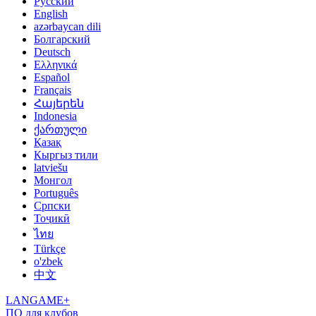
Русский
English
azərbaycan dili
Болгарский
Deutsch
Ελληνικά
Español
Français
Հայերեն
Indonesia
ქართული
Қазақ
Кыргыз тили
latviešu
Монгол
Português
Српски
Тоҷикӣ
ไทย
Türkçe
o'zbek
中文
LANGAME+
ПО для клубов