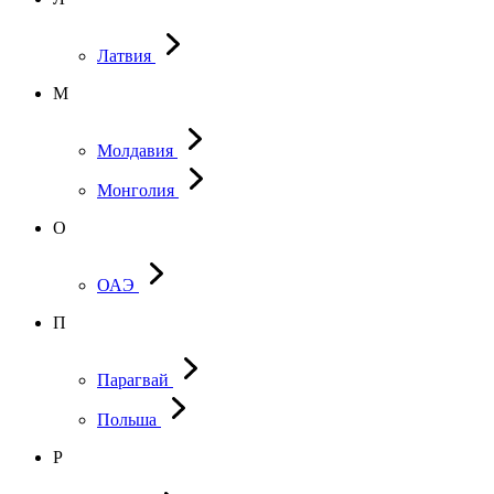
Латвия
М
Молдавия
Монголия
О
ОАЭ
П
Парагвай
Польша
Р