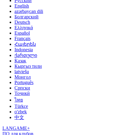
Русский
English
azərbaycan dili
Болгарский
Deutsch
Ελληνικά
Español
Français
Հայերեն
Indonesia
ქართული
Қазақ
Кыргыз тили
latviešu
Монгол
Português
Српски
Тоҷикӣ
ไทย
Türkçe
o'zbek
中文
LANGAME+
ПО для клубов