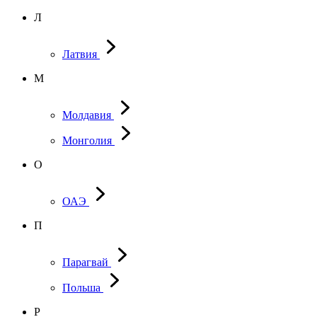
Л
Латвия
М
Молдавия
Монголия
О
ОАЭ
П
Парагвай
Польша
Р