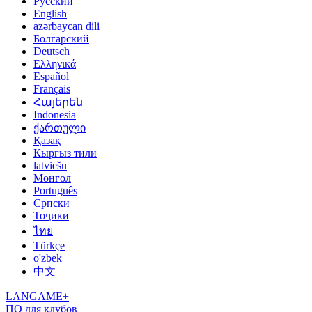
Русский
English
azərbaycan dili
Болгарский
Deutsch
Ελληνικά
Español
Français
Հայերեն
Indonesia
ქართული
Қазақ
Кыргыз тили
latviešu
Монгол
Português
Српски
Тоҷикӣ
ไทย
Türkçe
o'zbek
中文
LANGAME+
ПО для клубов