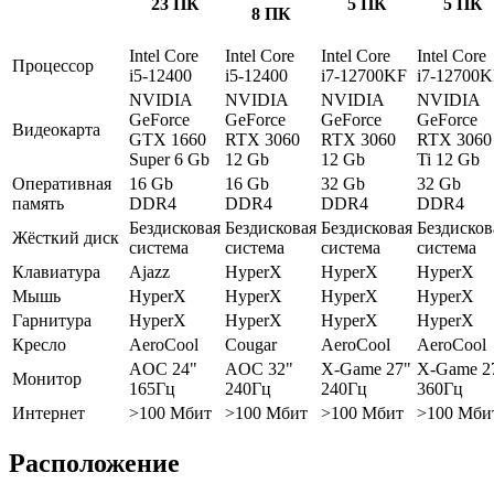
23 ПК
5 ПК
5 ПК
8 ПК
Intel Core
Intel Core
Intel Core
Intel Core
Процессор
i5-12400
i5-12400
i7-12700KF
i7-12700
NVIDIA
NVIDIA
NVIDIA
NVIDIA
GeForce
GeForce
GeForce
GeForce
Видеокарта
GTX 1660
RTX 3060
RTX 3060
RTX 3060
Super 6 Gb
12 Gb
12 Gb
Ti 12 Gb
Оперативная
16 Gb
16 Gb
32 Gb
32 Gb
память
DDR4
DDR4
DDR4
DDR4
Бездисковая
Бездисковая
Бездисковая
Бездисков
Жёсткий диск
система
система
система
система
Клавиатура
Ajazz
HyperX
HyperX
HyperX
Мышь
HyperX
HyperX
HyperX
HyperX
Гарнитура
HyperX
HyperX
HyperX
HyperX
Кресло
AeroCool
Cougar
AeroCool
AeroCool
AOC 24"
AOC 32"
X-Game 27"
X-Game 2
Монитор
165Гц
240Гц
240Гц
360Гц
Интернет
>100 Мбит
>100 Мбит
>100 Мбит
>100 Мби
Расположение