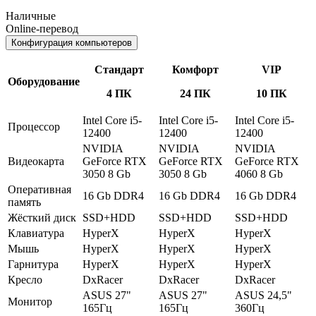
Наличные
Online-перевод
Конфигурация компьютеров
Стандарт
Комфорт
VIP
Оборудование
4 ПК
24 ПК
10 ПК
Intel Core i5-
Intel Core i5-
Intel Core i5-
Процессор
12400
12400
12400
NVIDIA
NVIDIA
NVIDIA
Видеокарта
GeForce RTX
GeForce RTX
GeForce RTX
3050 8 Gb
3050 8 Gb
4060 8 Gb
Оперативная
16 Gb DDR4
16 Gb DDR4
16 Gb DDR4
память
Жёсткий диск
SSD+HDD
SSD+HDD
SSD+HDD
Клавиатура
HyperX
HyperX
HyperX
Мышь
HyperX
HyperX
HyperX
Гарнитура
HyperX
HyperX
HyperX
Кресло
DxRacer
DxRacer
DxRacer
ASUS 27"
ASUS 27"
ASUS 24,5"
Монитор
165Гц
165Гц
360Гц