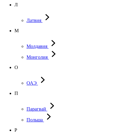
Л
Латвия
М
Молдавия
Монголия
О
ОАЭ
П
Парагвай
Польша
Р