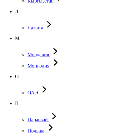
Кыргызстан
Л
Латвия
М
Молдавия
Монголия
О
ОАЭ
П
Парагвай
Польша