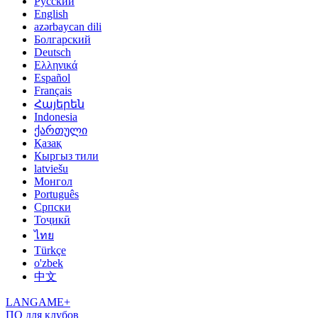
Русский
English
azərbaycan dili
Болгарский
Deutsch
Ελληνικά
Español
Français
Հայերեն
Indonesia
ქართული
Қазақ
Кыргыз тили
latviešu
Монгол
Português
Српски
Тоҷикӣ
ไทย
Türkçe
o'zbek
中文
LANGAME+
ПО для клубов