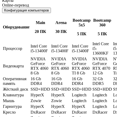
Карты
Online-перевод
Конфигурация компьютеров
Bootcamp
Bootcamp
Main
Arena
5x5
360
Оборудование
20 ПК
30 ПК
5 ПК
5 ПК
Intel Core
In
Intel Core
Intel Core
Intel Core
Процессор
i5-
i5
i5-13400F
i5-13400F
i5-13400F
13600KF
1
NVIDIA
NVIDIA
NVIDIA
NVIDIA
N
GeForce
GeForce
GeForce
GeForce
G
Видеокарта
RTX 4060
RTX 4060
RTX 4060
RTX 4070
R
8 Gb
8 Gb
TI 8 Gb
12 Gb
Ti
Оперативная
16 Gb
16 Gb
16 Gb
32 Gb
3
память
DDR4
DDR4
DDR4
DDR5
D
Жёсткий диск
SSD+HDD
SSD+HDD
SSD+HDD
SSD+HDD
S
Клавиатура
HyperX
HyperX
Logitech
Logitech
Lo
Мышь
Zowie
Zowie
Logitech
Logitech
Lo
Гарнитура
HyperX
HyperX
HyperX
Logitech
Lo
Кресло
DxRacer
DxRacer
DxRacer
DxRacer
D