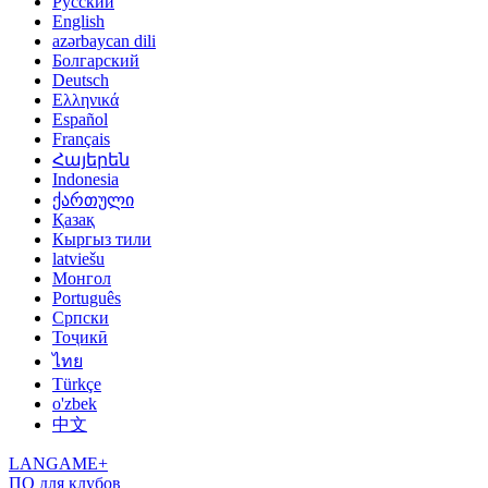
Русский
English
azərbaycan dili
Болгарский
Deutsch
Ελληνικά
Español
Français
Հայերեն
Indonesia
ქართული
Қазақ
Кыргыз тили
latviešu
Монгол
Português
Српски
Тоҷикӣ
ไทย
Türkçe
o'zbek
中文
LANGAME+
ПО для клубов