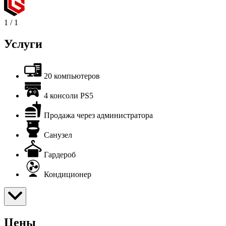
1
/
1
Услуги
20 компьютеров
4 консоли PS5
Продажа через администратора
Санузел
Гардероб
Кондиционер
Цены