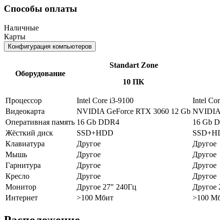
Способы оплаты
Наличные
Карты
Конфигурация компьютеров
Standart Zone
Оборудование
10 ПК
Процессор
Intel Core i3-9100
Intel Co
Видеокарта
NVIDIA GeForce RTX 3060 12 Gb
NVIDIA 
Оперативная память
16 Gb DDR4
16 Gb 
Жёсткий диск
SSD+HDD
SSD+H
Клавиатура
Другое
Другое
Мышь
Другое
Другое
Гарнитура
Другое
Другое
Кресло
Другое
Другое
Монитор
Другое 27" 240Гц
Другое 
Интернет
>100 Мбит
>100 М
Расположение