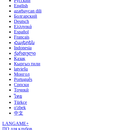
Русский
English
azərbaycan dili
Болгарский
Deutsch
Ελληνικά
Español
Français
Հայերեն
Indonesia
ქართული
Қазақ
Кыргыз тили
latviešu
Монгол
Português
Српски
Тоҷикӣ
ไทย
Türkçe
o'zbek
中文
LANGAME+
ПО для клубов