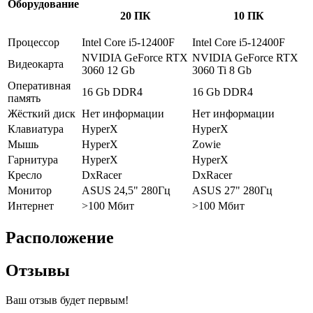
Оборудование
20 ПК
10 ПК
Процессор
Intel Core i5-12400F
Intel Core i5-12400F
NVIDIA GeForce RTX
NVIDIA GeForce RTX
Видеокарта
3060 12 Gb
3060 Ti 8 Gb
Оперативная
16 Gb DDR4
16 Gb DDR4
память
Жёсткий диск
Нет информации
Нет информации
Клавиатура
HyperX
HyperX
Мышь
HyperX
Zowie
Гарнитура
HyperX
HyperX
Кресло
DxRacer
DxRacer
Монитор
ASUS 24,5" 280Гц
ASUS 27" 280Гц
Интернет
>100 Мбит
>100 Мбит
Расположение
Отзывы
Ваш отзыв будет первым!