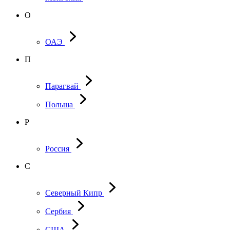
О
ОАЭ
П
Парагвай
Польша
Р
Россия
С
Северный Кипр
Сербия
США