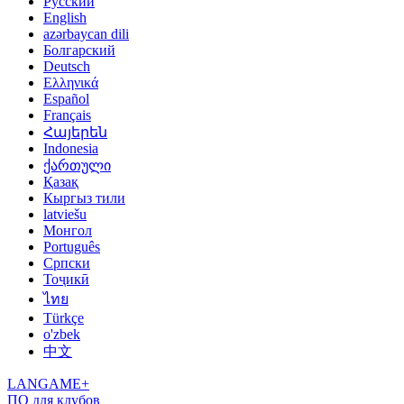
Русский
English
azərbaycan dili
Болгарский
Deutsch
Ελληνικά
Español
Français
Հայերեն
Indonesia
ქართული
Қазақ
Кыргыз тили
latviešu
Монгол
Português
Српски
Тоҷикӣ
ไทย
Türkçe
o'zbek
中文
LANGAME+
ПО для клубов