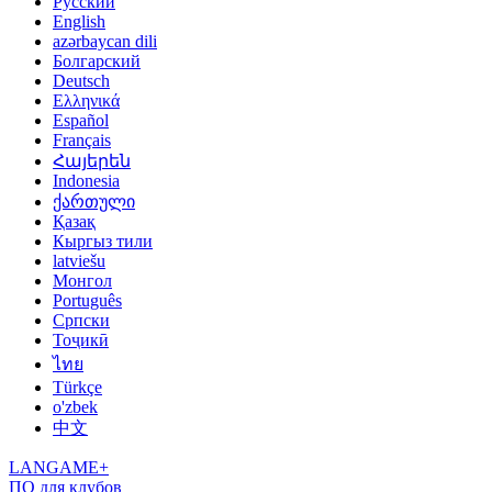
Русский
English
azərbaycan dili
Болгарский
Deutsch
Ελληνικά
Español
Français
Հայերեն
Indonesia
ქართული
Қазақ
Кыргыз тили
latviešu
Монгол
Português
Српски
Тоҷикӣ
ไทย
Türkçe
o'zbek
中文
LANGAME+
ПО для клубов