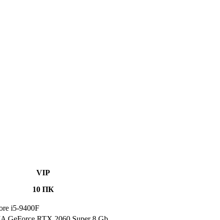
VIP
10 ПК
Core i5-9400F
A GeForce RTX 2060 Super 8 Gb