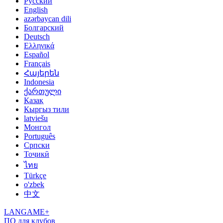
Русский
English
azərbaycan dili
Болгарский
Deutsch
Ελληνικά
Español
Français
Հայերեն
Indonesia
ქართული
Қазақ
Кыргыз тили
latviešu
Монгол
Português
Српски
Тоҷикӣ
ไทย
Türkçe
o'zbek
中文
LANGAME+
ПО для клубов