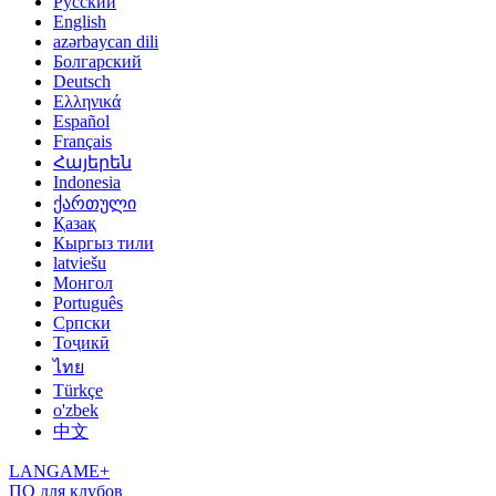
Русский
English
azərbaycan dili
Болгарский
Deutsch
Ελληνικά
Español
Français
Հայերեն
Indonesia
ქართული
Қазақ
Кыргыз тили
latviešu
Монгол
Português
Српски
Тоҷикӣ
ไทย
Türkçe
o'zbek
中文
LANGAME+
ПО для клубов