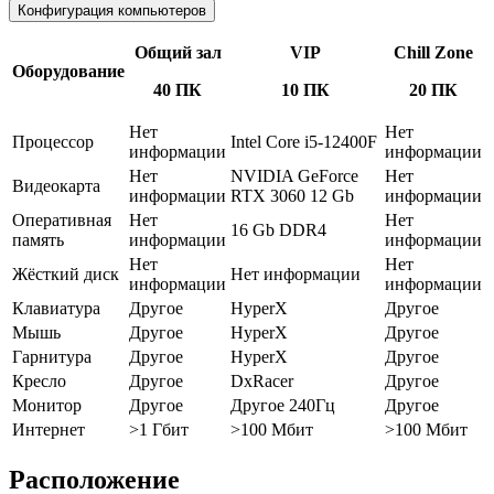
Конфигурация компьютеров
Общий зал
VIP
Chill Zone
Оборудование
40 ПК
10 ПК
20 ПК
Нет
Нет
Процессор
Intel Core i5-12400F
информации
информации
Нет
NVIDIA GeForce
Нет
Видеокарта
информации
RTX 3060 12 Gb
информации
Оперативная
Нет
Нет
16 Gb DDR4
память
информации
информации
Нет
Нет
Жёсткий диск
Нет информации
информации
информации
Клавиатура
Другое
HyperX
Другое
Мышь
Другое
HyperX
Другое
Гарнитура
Другое
HyperX
Другое
Кресло
Другое
DxRacer
Другое
Монитор
Другое
Другое 240Гц
Другое
Интернет
>1 Гбит
>100 Мбит
>100 Мбит
Расположение