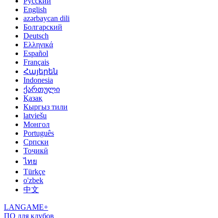
Русский
English
azərbaycan dili
Болгарский
Deutsch
Ελληνικά
Español
Français
Հայերեն
Indonesia
ქართული
Қазақ
Кыргыз тили
latviešu
Монгол
Português
Српски
Тоҷикӣ
ไทย
Türkçe
o'zbek
中文
LANGAME+
ПО для клубов