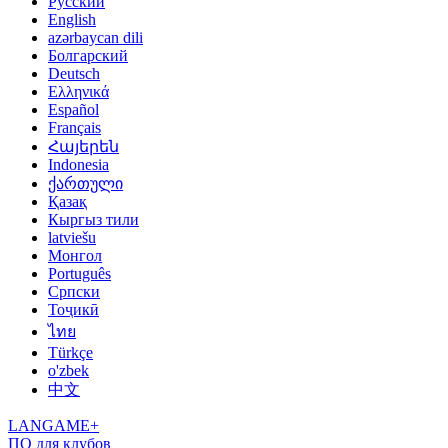
Русский
English
azərbaycan dili
Болгарский
Deutsch
Ελληνικά
Español
Français
Հայերեն
Indonesia
ქართული
Қазақ
Кыргыз тили
latviešu
Монгол
Português
Српски
Тоҷикӣ
ไทย
Türkçe
o'zbek
中文
LANGAME+
ПО для клубов