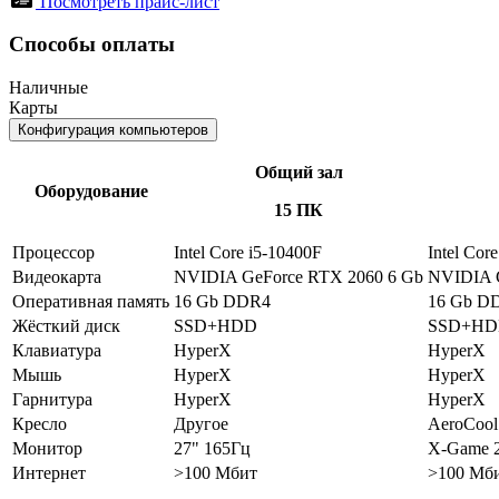
Посмотреть прайс-лист
Способы оплаты
Наличные
Карты
Конфигурация компьютеров
Общий зал
Оборудование
15 ПК
Процессор
Intel Core i5-10400F
Intel Cor
Видеокарта
NVIDIA GeForce RTX 2060 6 Gb
NVIDIA G
Оперативная память
16 Gb DDR4
16 Gb D
Жёсткий диск
SSD+HDD
SSD+H
Клавиатура
HyperX
HyperX
Мышь
HyperX
HyperX
Гарнитура
HyperX
HyperX
Кресло
Другое
AeroCool
Монитор
27" 165Гц
X-Game 2
Интернет
>100 Мбит
>100 Мб