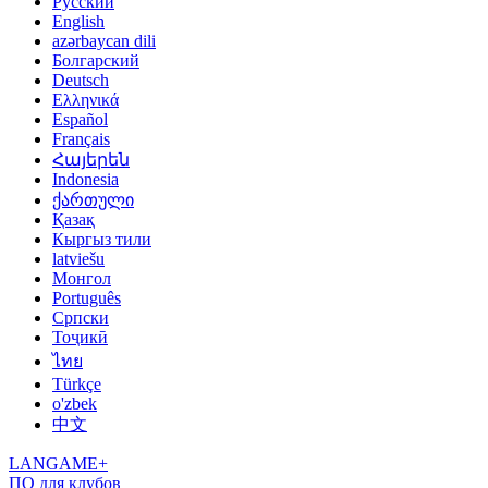
Русский
English
azərbaycan dili
Болгарский
Deutsch
Ελληνικά
Español
Français
Հայերեն
Indonesia
ქართული
Қазақ
Кыргыз тили
latviešu
Монгол
Português
Српски
Тоҷикӣ
ไทย
Türkçe
o'zbek
中文
LANGAME+
ПО для клубов