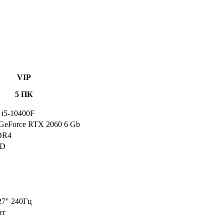
VIP
5 ПК
e i5-10400F
eForce RTX 2060 6 Gb
DR4
DD
7" 240Гц
ит