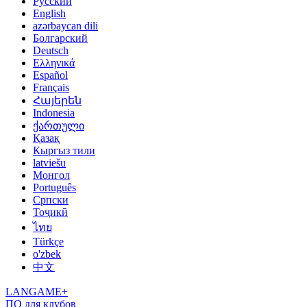
Русский
English
azərbaycan dili
Болгарский
Deutsch
Ελληνικά
Español
Français
Հայերեն
Indonesia
ქართული
Қазақ
Кыргыз тили
latviešu
Монгол
Português
Српски
Тоҷикӣ
ไทย
Türkçe
o'zbek
中文
LANGAME+
ПО для клубов