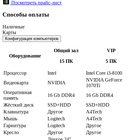
Посмотреть прайс-лист
Способы оплаты
Наличные
Карты
Конфигурация компьютеров
Общий зал
VIP
Оборудование
15 ПК
5 ПК
Процессор
Intel
Intel Core i3-8100
NVIDIA GeForce
Видеокарта
NVIDIA
1070Ti
Оперативная
16 Gb DDR4
16 Gb DDR4
память
Жёсткий диск
SSD+HDD
SSD+HDD
Клавиатура
Другое
A4Tech
Мышь
Logitech
A4Tech
Гарнитура
Logitech
Другое
Кресло
Другое
Другое
Другое 24"