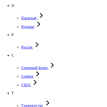
П
Парагвай
Польша
Р
Россия
С
Северный Кипр
Сербия
США
Т
Таджикистан