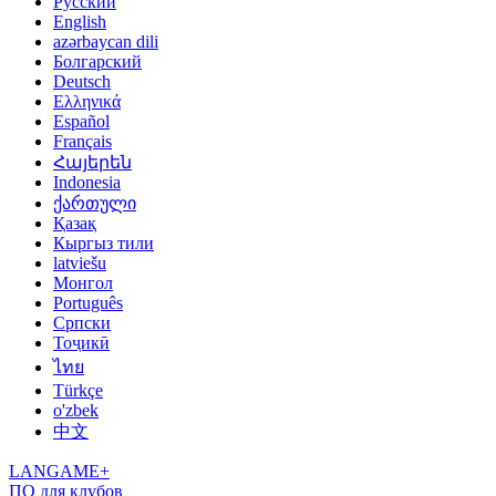
Русский
English
azərbaycan dili
Болгарский
Deutsch
Ελληνικά
Español
Français
Հայերեն
Indonesia
ქართული
Қазақ
Кыргыз тили
latviešu
Монгол
Português
Српски
Тоҷикӣ
ไทย
Türkçe
o'zbek
中文
LANGAME+
ПО для клубов