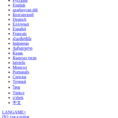
Русский
English
azərbaycan dili
Болгарский
Deutsch
Ελληνικά
Español
Français
Հայերեն
Indonesia
ქართული
Қазақ
Кыргыз тили
latviešu
Монгол
Português
Српски
Тоҷикӣ
ไทย
Türkçe
o'zbek
中文
LANGAME+
ПО для клубов