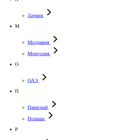
Латвия
М
Молдавия
Монголия
О
ОАЭ
П
Парагвай
Польша
Р