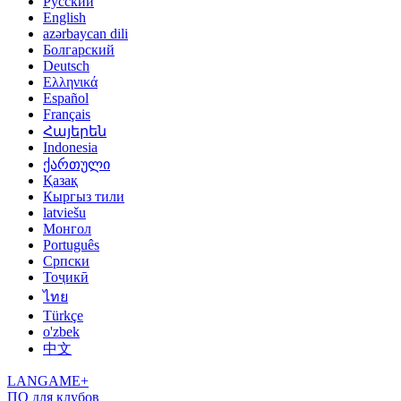
Русский
English
azərbaycan dili
Болгарский
Deutsch
Ελληνικά
Español
Français
Հայերեն
Indonesia
ქართული
Қазақ
Кыргыз тили
latviešu
Монгол
Português
Српски
Тоҷикӣ
ไทย
Türkçe
o'zbek
中文
LANGAME+
ПО для клубов