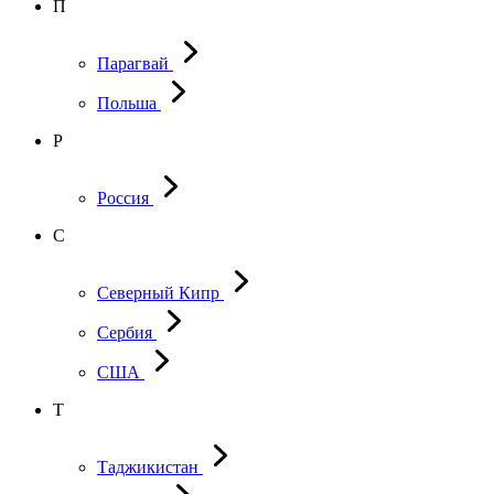
П
Парагвай
Польша
Р
Россия
С
Северный Кипр
Сербия
США
Т
Таджикистан