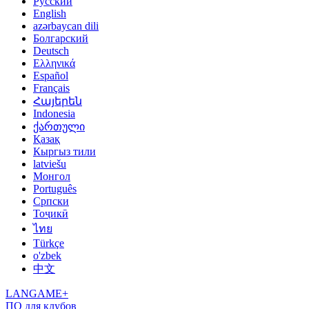
Русский
English
azərbaycan dili
Болгарский
Deutsch
Ελληνικά
Español
Français
Հայերեն
Indonesia
ქართული
Қазақ
Кыргыз тили
latviešu
Монгол
Português
Српски
Тоҷикӣ
ไทย
Türkçe
o'zbek
中文
LANGAME+
ПО для клубов