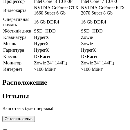
Процессор
Intel Core i3-10100F
Intel Core i7-10700
NVIDIA GeForce GTX
NVIDIA GeForce RTX
Видеокарта
1660 Super 6 Gb
2070 Super 8 Gb
Оперативная
16 Gb DDR4
16 Gb DDR4
память
Жёсткий диск
SSD+HDD
SSD+HDD
Клавиатура
HyperX
Zowie
Мышь
HyperX
Zowie
Гарнитура
HyperX
HyperX
Кресло
DxRacer
DxRacer
Монитор
Zowie 24" 144Гц
Zowie 24" 144Гц
Интернет
>100 Мбит
>100 Мбит
Расположение
Отзывы
Ваш отзыв будет первым!
Оставить отзыв