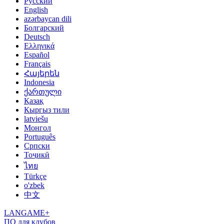
Русский
English
azərbaycan dili
Болгарский
Deutsch
Ελληνικά
Español
Français
Հայերեն
Indonesia
ქართული
Қазақ
Кыргыз тили
latviešu
Монгол
Português
Српски
Тоҷикӣ
ไทย
Türkçe
o'zbek
中文
LANGAME+
ПО для клубов