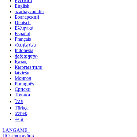
Русский
English
azərbaycan dili
Болгарский
Deutsch
Ελληνικά
Español
Français
Հայերեն
Indonesia
ქართული
Қазақ
Кыргыз тили
latviešu
Монгол
Português
Српски
Тоҷикӣ
ไทย
Türkçe
o'zbek
中文
LANGAME+
ПО для клубов