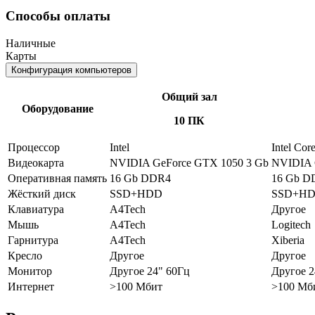
Способы оплаты
Наличные
Карты
Конфигурация компьютеров
Общий зал
Оборудование
10 ПК
Процессор
Intel
Intel Cor
Видеокарта
NVIDIA GeForce GTX 1050 3 Gb
NVIDIA 
Оперативная память
16 Gb DDR4
16 Gb D
Жёсткий диск
SSD+HDD
SSD+H
Клавиатура
A4Tech
Другое
Мышь
A4Tech
Logitech
Гарнитура
A4Tech
Xiberia
Кресло
Другое
Другое
Монитор
Другое 24" 60Гц
Другое 2
Интернет
>100 Мбит
>100 Мб