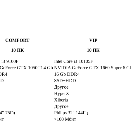
COMFORT
VIP
10 ПК
10 ПК
e i3-9100F
Intel Core i3-10105F
GeForce GTX 1050 Ti 4 Gb
NVIDIA GeForce GTX 1660 Super 6 G
DR4
16 Gb DDR4
DD
SSD+HDD
Другое
HyperX
Xiberia
Другое
4" 75Гц
Philips 32" 144Гц
ит
>100 Мбит