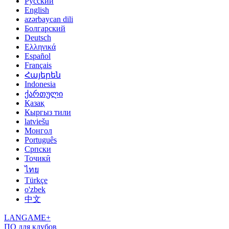
Русский
English
azərbaycan dili
Болгарский
Deutsch
Ελληνικά
Español
Français
Հայերեն
Indonesia
ქართული
Қазақ
Кыргыз тили
latviešu
Монгол
Português
Српски
Тоҷикӣ
ไทย
Türkçe
o'zbek
中文
LANGAME+
ПО для клубов