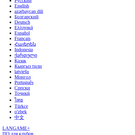
Русский
English
azərbaycan dili
Болгарский
Deutsch
Ελληνικά
Español
Français
Հայերեն
Indonesia
ქართული
Қазақ
Кыргыз тили
latviešu
Монгол
Português
Српски
Тоҷикӣ
ไทย
Türkçe
o'zbek
中文
LANGAME+
ПО для клубов