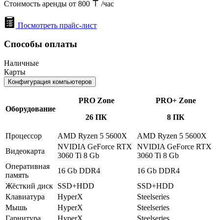
Стоимость аренды от 800
/час
Посмотреть прайс-лист
Способы оплаты
Наличные
Карты
Конфигурация компьютеров
PRO Zone
PRO+ Zone
Оборудование
26 ПК
8 ПК
Процессор
AMD Ryzen 5 5600X
AMD Ryzen 5 5600X
NVIDIA GeForce RTX
NVIDIA GeForce RTX
Видеокарта
3060 Ti 8 Gb
3060 Ti 8 Gb
Оперативная
16 Gb DDR4
16 Gb DDR4
память
Жёсткий диск
SSD+HDD
SSD+HDD
Клавиатура
HyperX
Steelseries
Мышь
HyperX
Steelseries
Гарнитура
HyperX
Steelseries