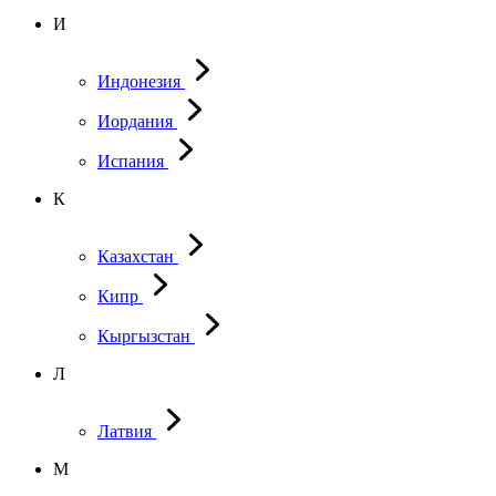
И
Индонезия
Иордания
Испания
К
Казахстан
Кипр
Кыргызстан
Л
Латвия
М