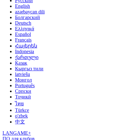
Русский
English
azərbaycan dili
Болгарский
Deutsch
Ελληνικά
Español
Français
Հայերեն
Indonesia
ქართული
Қазақ
Кыргыз тили
latviešu
Монгол
Português
Српски
Тоҷикӣ
ไทย
Türkçe
o'zbek
中文
LANGAME+
ПО для клубов