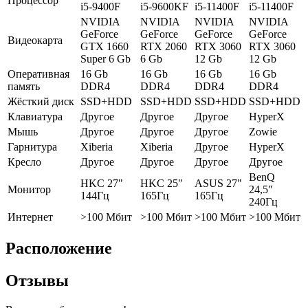
Процессор
i5-9400F
i5-9600KF
i5-11400F
i5-11400F
NVIDIA
NVIDIA
NVIDIA
NVIDIA
GeForce
GeForce
GeForce
GeForce
Видеокарта
GTX 1660
RTX 2060
RTX 3060
RTX 3060
Super 6 Gb
6 Gb
12 Gb
12 Gb
Оперативная
16 Gb
16 Gb
16 Gb
16 Gb
память
DDR4
DDR4
DDR4
DDR4
Жёсткий диск
SSD+HDD
SSD+HDD
SSD+HDD
SSD+HDD
Клавиатура
Другое
Другое
Другое
HyperX
Мышь
Другое
Другое
Другое
Zowie
Гарнитура
Xiberia
Xiberia
Другое
HyperX
Кресло
Другое
Другое
Другое
Другое
BenQ
HKC 27"
HKC 25"
ASUS 27"
Монитор
24,5"
144Гц
165Гц
165Гц
240Гц
Интернет
>100 Мбит
>100 Мбит
>100 Мбит
>100 Мбит
Расположение
Отзывы