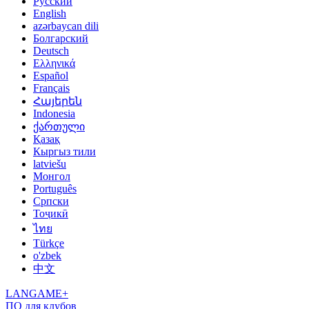
Русский
English
azərbaycan dili
Болгарский
Deutsch
Ελληνικά
Español
Français
Հայերեն
Indonesia
ქართული
Қазақ
Кыргыз тили
latviešu
Монгол
Português
Српски
Тоҷикӣ
ไทย
Türkçe
o'zbek
中文
LANGAME+
ПО для клубов