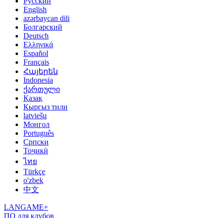
Русский
English
azərbaycan dili
Болгарский
Deutsch
Ελληνικά
Español
Français
Հայերեն
Indonesia
ქართული
Қазақ
Кыргыз тили
latviešu
Монгол
Português
Српски
Тоҷикӣ
ไทย
Türkçe
o'zbek
中文
LANGAME+
ПО для клубов