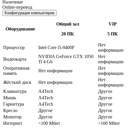
Наличные
Online-перевод
Конфигурация компьютеров
Общий зал
VIP
Оборудование
20 ПК
5 ПК
Нет
Процессор
Intel Core i5-9400F
информации
NVIDIA GeForce GTX 1050
Нет
Видеокарта
Ti 4 Gb
информации
Оперативная
Нет
Нет информации
память
информации
Нет
Жёсткий диск
Нет информации
информации
Клавиатура
A4Tech
Другое
Мышь
A4Tech
Другое
Гарнитура
A4Tech
Другое
Кресло
Другое
Другое
Монитор
Другое
Другое
Интернет
>100 Мбит
>100 Мбит