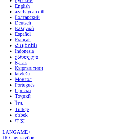
Русский
English
azərbaycan dili
Болгарский
Deutsch
Ελληνικά
Español
Français
Հայերեն
Indonesia
ქართული
Қазақ
Кыргыз тили
latviešu
Монгол
Português
Српски
Тоҷикӣ
ไทย
Türkçe
o'zbek
中文
LANGAME+
ПО для клубов