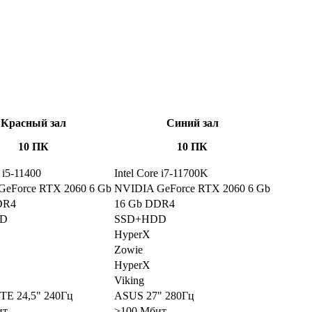
Красный зал
Синий зал
10 ПК
10 ПК
e i5-11400
Intel Core i7-11700K
eForce RTX 2060 6 Gb
NVIDIA GeForce RTX 2060 6 Gb
DR4
16 Gb DDR4
DD
SSD+HDD
HyperX
Zowie
HyperX
Viking
E 24,5" 240Гц
ASUS 27" 280Гц
ит
>100 Мбит