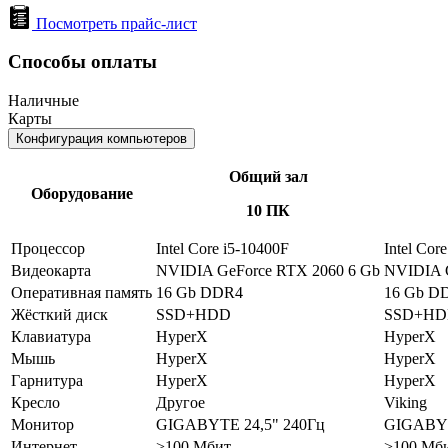
Посмотреть прайс-лист
Способы оплаты
Наличные
Карты
Конфигурация компьютеров
Общий зал
Оборудование
10 ПК
Процессор
Intel Core i5-10400F
Intel Cor
Видеокарта
NVIDIA GeForce RTX 2060 6 Gb
NVIDIA G
Оперативная память
16 Gb DDR4
16 Gb D
Жёсткий диск
SSD+HDD
SSD+H
Клавиатура
HyperX
HyperX
Мышь
HyperX
HyperX
Гарнитура
HyperX
HyperX
Кресло
Другое
Viking
Монитор
GIGABYTE 24,5" 240Гц
GIGABYT
Интернет
>100 Мбит
>100 Мб