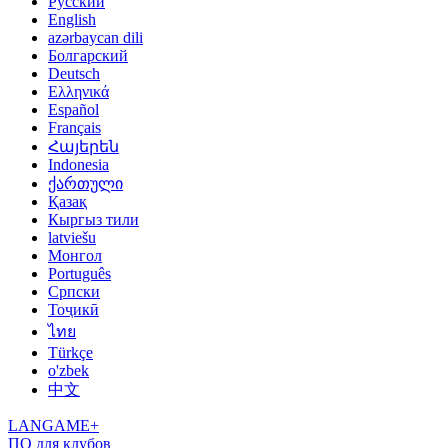
Русский
English
azərbaycan dili
Болгарский
Deutsch
Ελληνικά
Español
Français
Հայերեն
Indonesia
ქართული
Қазақ
Кыргыз тили
latviešu
Монгол
Português
Српски
Тоҷикӣ
ไทย
Türkçe
o'zbek
中文
LANGAME+
ПО для клубов