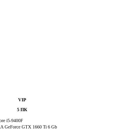
VIP
5 ПК
Core i5-9400F
A GeForce GTX 1660 Ti 6 Gb