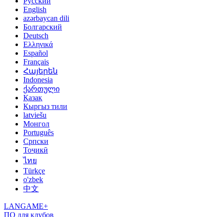
Русский
English
azərbaycan dili
Болгарский
Deutsch
Ελληνικά
Español
Français
Հայերեն
Indonesia
ქართული
Қазақ
Кыргыз тили
latviešu
Монгол
Português
Српски
Тоҷикӣ
ไทย
Türkçe
o'zbek
中文
LANGAME+
ПО для клубов