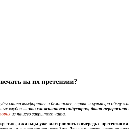
вечать на их претензии?
лубы стали комфортнее и безопаснее, сервис и культура обслужи
рных клубов — это
сложившаяся индустрия, давно переросшая
тория
из нашего закрытого чата.
ткрытию, а
жильцы уже выстроились в очередь с претензиями
ожено, иначе это притон какой-то. Даже к вывеске, которую влад