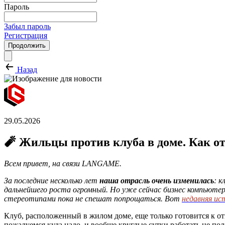
Пароль
Забыл пароль
Регистрация
Продолжить
Назад
29.05.2026
🧨 Жильцы против клуба в доме. Как от
Всем привет, на связи LANGAME.
За последние несколько лет
наша отрасль очень изменилась
: к
дальнейшего роста огромный. Но уже сейчас бизнес компьюте
стереотипами пока не спешат попрощаться. Вот
недавняя ис
Клуб, расположенный в жилом доме, еще только готовится к о
пожалуемся куда надо, и вообще круглые сутки работать не пол