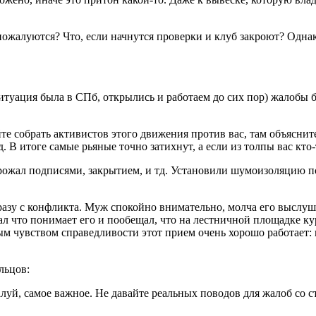
 пожалуются? Что, если начнутся проверки и клуб закроют? Одн
ситуация была в СПб, открылись и работаем до сих пор) жалобы 
 собрать активистов этого движения против вас, там объясните ч
. В итоге самые рьяные точно затихнут, а если из толпы вас кто-
рожал подписями, закрытием, и тд. Установили шумоизоляцию по
зу с конфликта. Муж спокойно внимательно, молча его выслуш
ал что понимает его и пообещал, что на лестничной площадке ку
ым чувством справедливости этот прием очень хорошо работает:
льцов:
алуй, самое важное. Не давайте реальных поводов для жалоб со