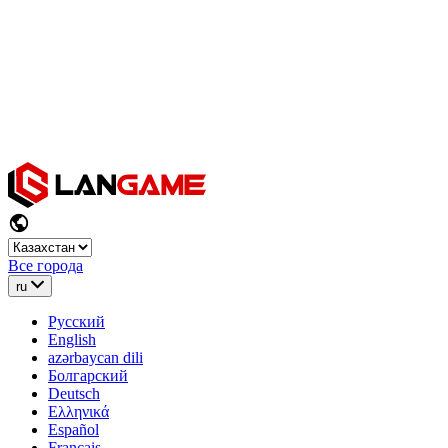
Все города
ru
Русский
English
azərbaycan dili
Болгарский
Deutsch
Ελληνικά
Español
Français