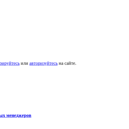
трируйтесь
или
авторизуйтесь
на сайте.
ых менеджеров