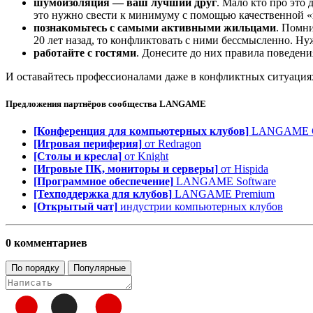
шумоизоляция — ваш лучший друг
. Мало кто про это 
это нужно свести к минимуму с помощью качественной «
познакомьтесь с самыми активными жильцами
. Помни
20 лет назад, то конфликтовать с ними бессмысленно. Н
работайте с гостями
. Донесите до них правила поведени
И оставайтесь профессионалами даже в конфликтных ситуациях
Предложения партнёров сообщества
LANGAME
[Конференция для компьютерных клубов]
LANGAME Co
[Игровая периферия]
от Redragon
[Столы и кресла]
от Knight
[Игровые ПК, мониторы и серверы]
от Hispida
[Программное обеспечение]
LANGAME Software
[Техподдержка для клубов]
LANGAME Premium
[Открытый чат]
индустрии компьютерных клубов
0 комментариев
По порядку
Популярные