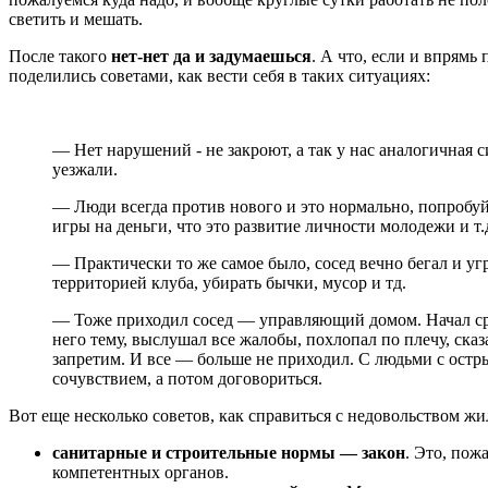
светить и мешать.
После такого
нет-нет да и задумаешься
. А что, если и впрямь
поделились советами, как вести себя в таких ситуациях:
— Нет нарушений - не закроют, а так у нас аналогичная 
уезжали.
— Люди всегда против нового и это нормально, попробуйте
игры на деньги, что это развитие личности молодежи и т.д
— Практически то же самое было, сосед вечно бегал и уг
территорией клуба, убирать бычки, мусор и тд.
— Тоже приходил сосед — управляющий домом. Начал сра
него тему, выслушал все жалобы, похлопал по плечу, сказ
запретим. И все — больше не приходил. С людьми с остр
сочувствием, а потом договориться.
Вот еще несколько советов, как справиться с недовольством жи
санитарные и строительные нормы — закон
. Это, пож
компетентных органов.