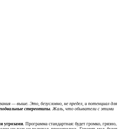
вания — выше. Это, безусловно, не предел, и потенциал для
 подвальные стереотипы
. Жаль, что обыватели с этими
 и угрозами
. Программа стандартная: будет громко, грязно,
елец ни разу не включал, прицепились. Говорят, мол, будет