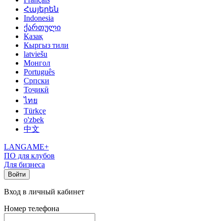
Հայերեն
Indonesia
ქართული
Қазақ
Кыргыз тили
latviešu
Монгол
Português
Српски
Тоҷикӣ
ไทย
Türkçe
o'zbek
中文
LANGAME+
ПО для клубов
Для бизнеса
Войти
Вход в личный кабинет
Номер телефона