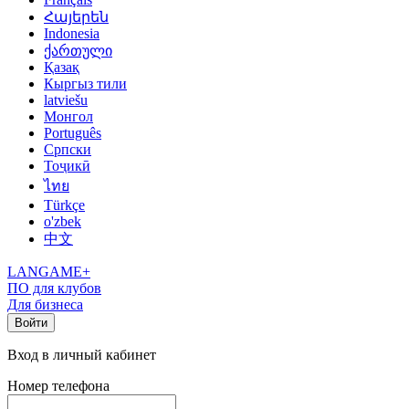
Հայերեն
Indonesia
ქართული
Қазақ
Кыргыз тили
latviešu
Монгол
Português
Српски
Тоҷикӣ
ไทย
Türkçe
o'zbek
中文
LANGAME+
ПО для клубов
Для бизнеса
Войти
Вход в личный кабинет
Номер телефона