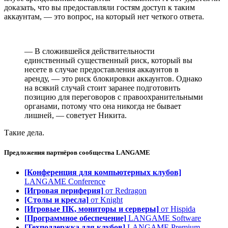
доказать, что вы предоставляли гостям доступ к таким
аккаунтам, — это вопрос, на который нет четкого ответа.
— В сложившейся действительности
единственный существенный риск, который вы
несете в случае предоставления аккаунтов в
аренду, — это риск блокировки аккаунтов. Однако
на всякий случай стоит заранее подготовить
позицию для переговоров с правоохранительными
органами, потому что она никогда не бывает
лишней, — советует Никита.
Такие дела.
Предложения партнёров сообщества
LANGAME
[Конференция для компьютерных клубов]
LANGAME Conference
[Игровая периферия]
от Redragon
[Столы и кресла]
от Knight
[Игровые ПК, мониторы и серверы]
от Hispida
[Программное обеспечение]
LANGAME Software
[Техподдержка для клубов]
LANGAME Premium