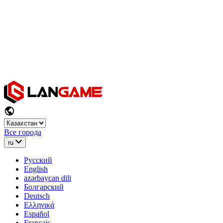
Все города
ru
Русский
English
azərbaycan dili
Болгарский
Deutsch
Ελληνικά
Español
Français