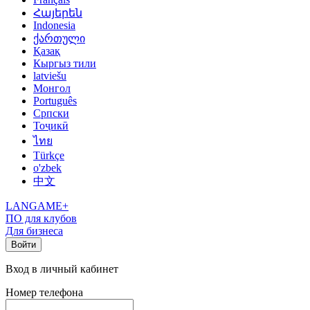
Հայերեն
Indonesia
ქართული
Қазақ
Кыргыз тили
latviešu
Монгол
Português
Српски
Тоҷикӣ
ไทย
Türkçe
o'zbek
中文
LANGAME+
ПО для клубов
Для бизнеса
Войти
Вход в личный кабинет
Номер телефона