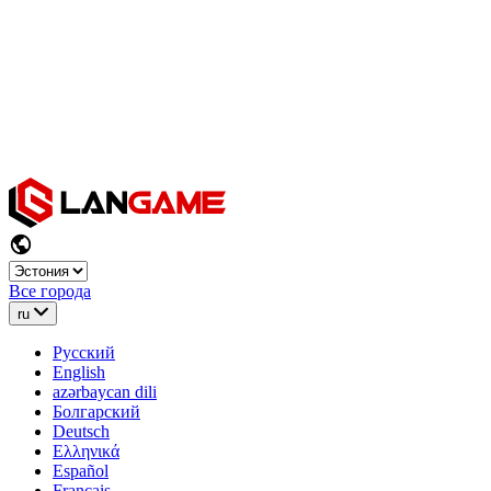
Все города
ru
Русский
English
azərbaycan dili
Болгарский
Deutsch
Ελληνικά
Español
Français