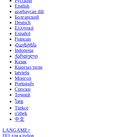
Русский
English
azərbaycan dili
Болгарский
Deutsch
Ελληνικά
Español
Français
Հայերեն
Indonesia
ქართული
Қазақ
Кыргыз тили
latviešu
Монгол
Português
Српски
Тоҷикӣ
ไทย
Türkçe
o'zbek
中文
LANGAME+
ПО для клубов