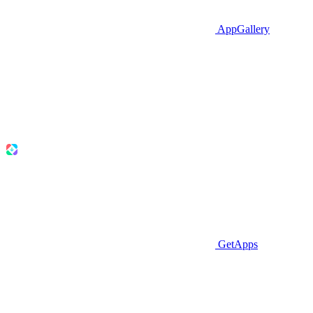
AppGallery
GetApps