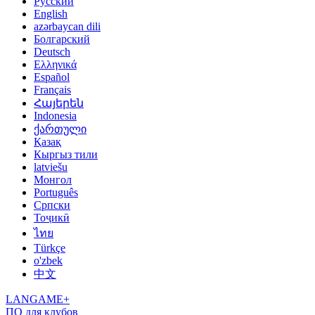
Русский
English
azərbaycan dili
Болгарский
Deutsch
Ελληνικά
Español
Français
Հայերեն
Indonesia
ქართული
Қазақ
Кыргыз тили
latviešu
Монгол
Português
Српски
Тоҷикӣ
ไทย
Türkçe
o'zbek
中文
LANGAME+
ПО для клубов