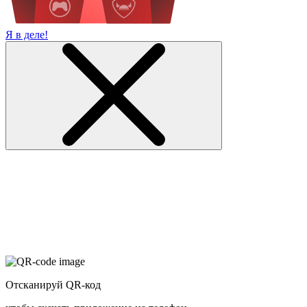
Я в деле!
Отсканируй QR-код