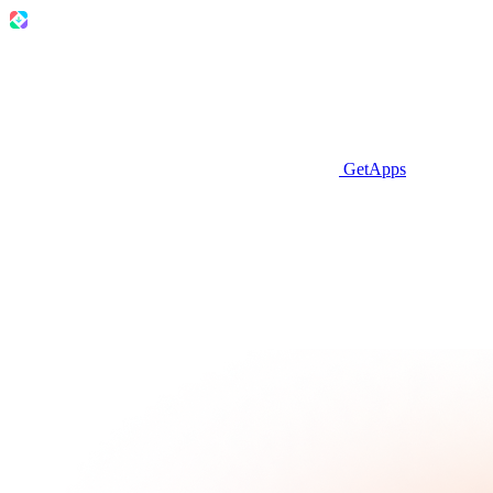
GetApps