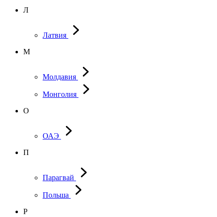
Л
Латвия
М
Молдавия
Монголия
О
ОАЭ
П
Парагвай
Польша
Р