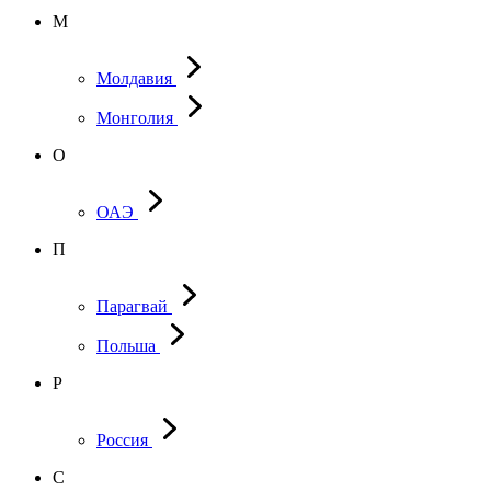
М
Молдавия
Монголия
О
ОАЭ
П
Парагвай
Польша
Р
Россия
С