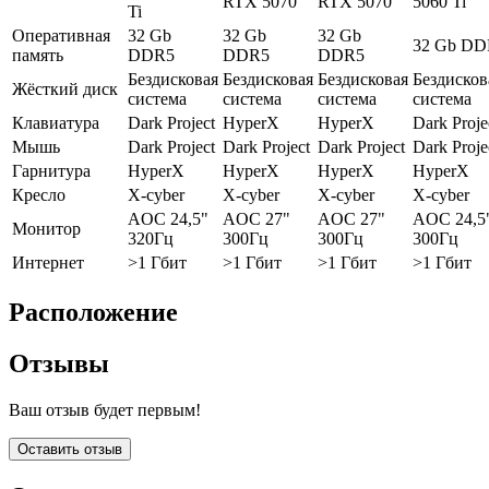
RTX 5070
RTX 5070
5060 Ti
Ti
Оперативная
32 Gb
32 Gb
32 Gb
32 Gb DD
память
DDR5
DDR5
DDR5
Бездисковая
Бездисковая
Бездисковая
Бездисков
Жёсткий диск
система
система
система
система
Клавиатура
Dark Project
HyperX
HyperX
Dark Proje
Мышь
Dark Project
Dark Project
Dark Project
Dark Proje
Гарнитура
HyperX
HyperX
HyperX
HyperX
Кресло
X-cyber
X-cyber
X-cyber
X-cyber
AOC 24,5"
AOC 27"
AOC 27"
AOC 24,5
Монитор
320Гц
300Гц
300Гц
300Гц
Интернет
>1 Гбит
>1 Гбит
>1 Гбит
>1 Гбит
Расположение
Отзывы
Ваш отзыв будет первым!
Оставить отзыв