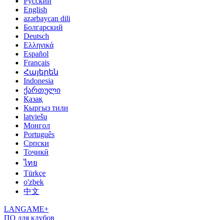
Русский
English
azərbaycan dili
Болгарский
Deutsch
Ελληνικά
Español
Français
Հայերեն
Indonesia
ქართული
Қазақ
Кыргыз тили
latviešu
Монгол
Português
Српски
Тоҷикӣ
ไทย
Türkçe
o'zbek
中文
LANGAME+
ПО для клубов