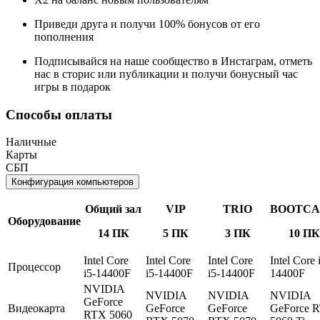
Приведи друга и получи 100% бонусов от его
пополнения
Подписывайся на наше сообщество в Инстаграм, отметь
нас в сторис или публикации и получи бонусный час
игры в подарок
Способы оплаты
Наличные
Карты
СБП
Конфигурация компьютеров
Общий зал
VIP
TRIO
BOOTC
Оборудование
14 ПК
5 ПК
3 ПК
10 ПК
Intel Core
Intel Core
Intel Core
Intel Core 
Процессор
i5-14400F
i5-14400F
i5-14400F
14400F
NVIDIA
NVIDIA
NVIDIA
NVIDIA
GeForce
Видеокарта
GeForce
GeForce
GeForce 
RTX 5060