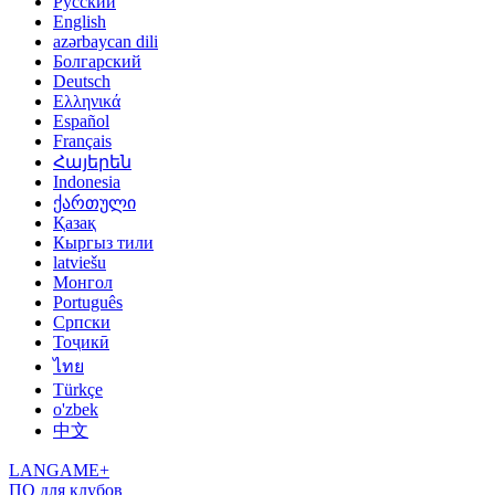
Русский
English
azərbaycan dili
Болгарский
Deutsch
Ελληνικά
Español
Français
Հայերեն
Indonesia
ქართული
Қазақ
Кыргыз тили
latviešu
Монгол
Português
Српски
Тоҷикӣ
ไทย
Türkçe
o'zbek
中文
LANGAME+
ПО для клубов