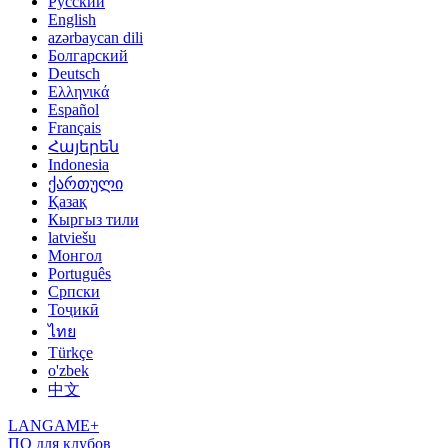
Русский
English
azərbaycan dili
Болгарский
Deutsch
Ελληνικά
Español
Français
Հայերեն
Indonesia
ქართული
Қазақ
Кыргыз тили
latviešu
Монгол
Português
Српски
Тоҷикӣ
ไทย
Türkçe
o'zbek
中文
LANGAME+
ПО для клубов