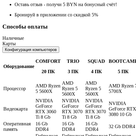
Оставь отзыв - получи 5 BYN на бонусный счёт!
Бронируй в приложении со скидкой 5%
Способы оплаты
Наличные
Карты
Конфигурация компьютеров
COMFORT
TRIO
SQUAD
BOOTCAM
Оборудование
20 ПК
3 ПК
4 ПК
5 ПК
AMD
AMD
AMD Ryzen
AMD Ryzen 
Процессор
Ryzen 5
Ryzen 5
5 5600X
5700X
5600X
5600X
NVIDIA
NVIDIA
NVIDIA
NVIDIA
GeForce
GeForce
GeForce
Видеокарта
GeForce RT
RTX 3060
RTX 3070
RTX 3070
3080 10 Gb
Ti 8 Gb
Ti 8 Gb
Ti 8 Gb
Оперативная
16 Gb
16 Gb
16 Gb
32 Gb DDR4
память
DDR4
DDR4
DDR4
Гибридная
Гибридная
Гибридная
Гибридная