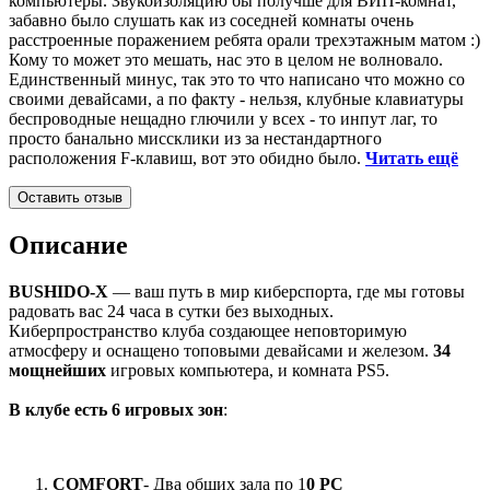
компьютеры. Звукоизоляцию бы получше для ВИП-комнат,
забавно было слушать как из соседней комнаты очень
расстроенные поражением ребята орали трехэтажным матом :)
Кому то может это мешать, нас это в целом не волновало.
Единственный минус, так это то что написано что можно со
своими девайсами, а по факту - нельзя, клубные клавиатуры
беспроводные нещадно глючили у всех - то инпут лаг, то
просто банально миссклики из за нестандартного
расположения F-клавиш, вот это обидно было.
Читать ещё
Оставить отзыв
Описание
BUSHIDO-X
— ваш путь в мир киберспорта, где мы готовы
радовать вас 24 часа в сутки без выходных.
Киберпространство клуба создающее неповторимую
атмосферу и оснащено топовыми девайсами и железом.
34
мощнейших
игровых компьютера, и комната PS5.
В клубе есть 6 игровых зон
:
COMFORT
- Два общих зала по 1
0 PC