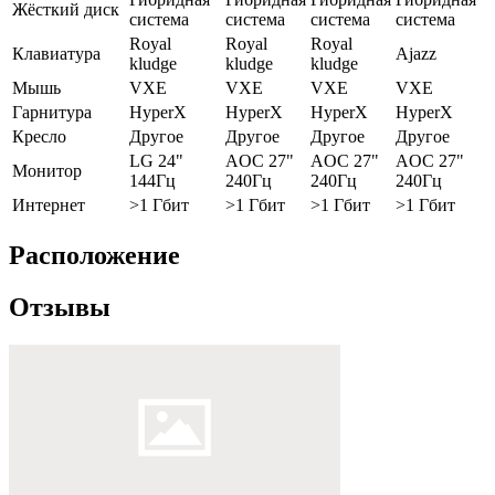
Жёсткий диск
система
система
система
система
Royal
Royal
Royal
Клавиатура
Ajazz
kludge
kludge
kludge
Мышь
VXE
VXE
VXE
VXE
Гарнитура
HyperX
HyperX
HyperX
HyperX
Кресло
Другое
Другое
Другое
Другое
LG 24"
AOC 27"
AOC 27"
AOC 27"
Монитор
144Гц
240Гц
240Гц
240Гц
Интернет
>1 Гбит
>1 Гбит
>1 Гбит
>1 Гбит
Расположение
Отзывы