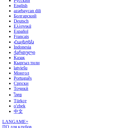
Русский
English
azərbaycan dili
Болгарский
Deutsch
Ελληνικά
Español
Français
Հայերեն
Indonesia
ქართული
Қазақ
Кыргыз тили
latviešu
Монгол
Português
Српски
Тоҷикӣ
ไทย
Türkçe
o'zbek
中文
LANGAME+
ПО для клубов