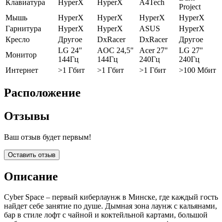
Клавиатура
HyperX
HyperX
A4Tech
Project
Мышь
HyperX
HyperX
HyperX
HyperX
Гарнитура
HyperX
HyperX
ASUS
HyperX
Кресло
Другое
DxRacer
DxRacer
Другое
LG 24"
AOC 24,5"
Acer 27"
LG 27"
Монитор
144Гц
144Гц
240Гц
240Гц
Интернет
>1 Гбит
>1 Гбит
>1 Гбит
>100 Мбит
Расположение
Отзывы
Ваш отзыв будет первым!
Оставить отзыв
Описание
Cyber Space – первый киберлаунж в Минске, где каждый гость
найдет себе занятие по душе. Дымная зона лаунж с кальянами,
бар в стиле лофт с чайной и коктейльной картами, большой