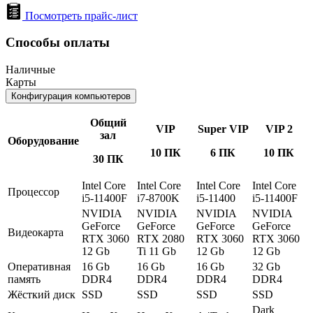
Посмотреть прайс-лист
Способы оплаты
Наличные
Карты
Конфигурация компьютеров
Общий
VIP
Super VIP
VIP 2
зал
Оборудование
10 ПК
6 ПК
10 ПК
30 ПК
Intel Core
Intel Core
Intel Core
Intel Core
Процессор
i5-11400F
i7-8700K
i5-11400
i5-11400F
NVIDIA
NVIDIA
NVIDIA
NVIDIA
GeForce
GeForce
GeForce
GeForce
Видеокарта
RTX 3060
RTX 2080
RTX 3060
RTX 3060
12 Gb
Ti 11 Gb
12 Gb
12 Gb
Оперативная
16 Gb
16 Gb
16 Gb
32 Gb
память
DDR4
DDR4
DDR4
DDR4
Жёсткий диск
SSD
SSD
SSD
SSD
Dark